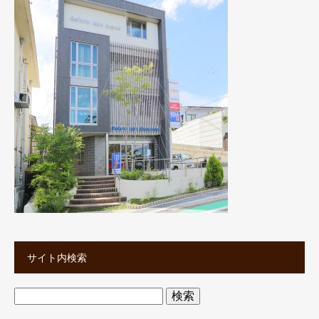
サイト内検索
検
索: