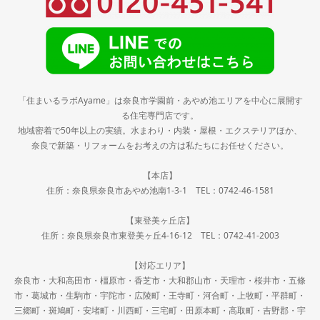
「住まいるラボAyame」は奈良市学園前・あやめ池エリアを中心に展開す
る住宅専門店です。
地域密着で50年以上の実績。水まわり・内装・屋根・エクステリアほか、
奈良で新築・リフォームをお考えの方は私たちにお任せください。
【本店】
住所：奈良県奈良市あやめ池南1-3-1 TEL：0742-46-1581
【東登美ヶ丘店】
住所：奈良県奈良市東登美ヶ丘4-16-12 TEL：0742-41-2003
【対応エリア】
奈良市・大和高田市・橿原市・香芝市・大和郡山市・天理市・桜井市・五條
市・葛城市・生駒市・宇陀市・広陵町・王寺町・河合町・上牧町・平群町・
三郷町・斑鳩町・安堵町・川西町・三宅町・田原本町・高取町・吉野郡・宇